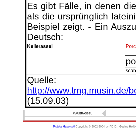
Es gibt Fälle, in denen 
als die ursprünglich late
Beispiel zeigt. - Ein Aus
Deutsch:
Kellerassel
Porc
por
scabe
Quelle:
http://www.tmg.musin.de/b
(15.09.03)
MAUERASSEL
Projekt Hypersoil
Copyright © 2002-2004 by PD Dr. Gesine Hellb