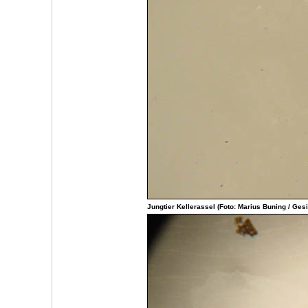
Jungtier Kellerassel (Foto: Marius Buning / Ges