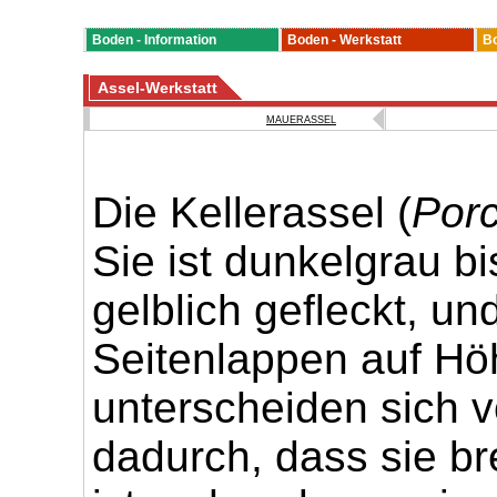
Boden - Information
Boden - Werkstatt
Bo
Assel-Werkstatt
MAUERASSEL
Die Kellerassel (
Porc
Sie ist dunkelgrau b
gelblich gefleckt, un
Seitenlappen auf Hö
unterscheiden sich 
dadurch, dass sie bre